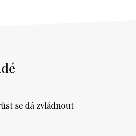
idé
růst se dá zvládnout