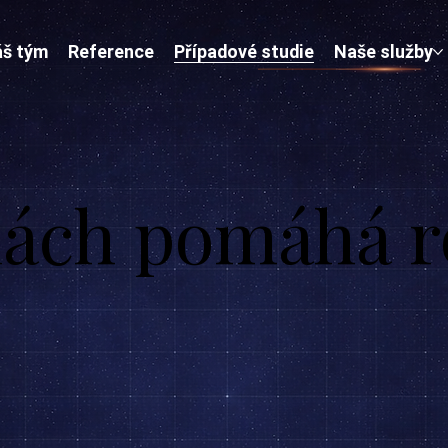
š tým
Reference
Případové studie
Naše služby
ách pomáhá ro