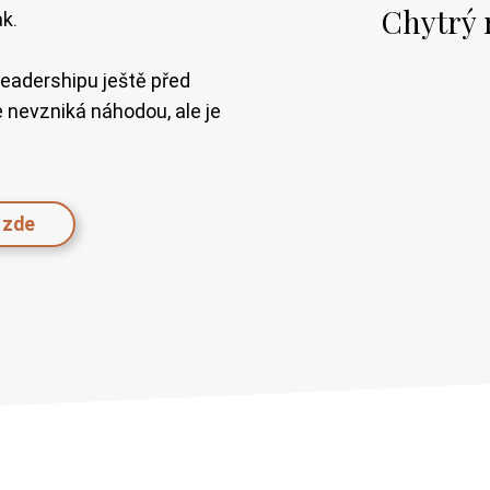
Chytrý r
ak.
 leadershipu ještě před
e nevzniká náhodou, ale je