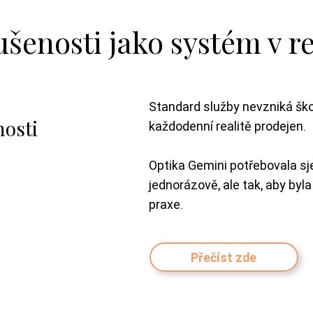
šenosti jako systém v re
Standard služby nevzniká ško
nosti
každodenní realitě prodejen.
Optika Gemini potřebovala sj
jednorázově, ale tak, aby byl
praxe.
Přečíst zde