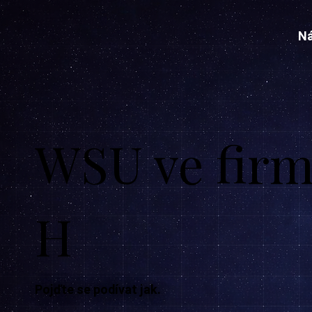
Ná
WSU ve firm
H
Pojďte se podívat jak.