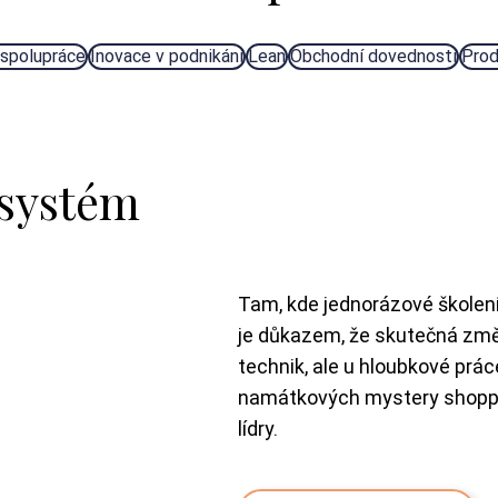
spolupráce
Inovace v podnikání
Lean
Obchodní dovednosti
Prod
osystém
Tam, kde jednorázové školení
je důkazem, že skutečná změ
technik, ale u hloubkové prá
namátkových mystery shoppin
lídry.