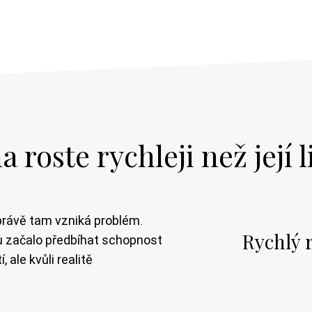
 roste rychleji než její l
a právě tam vzniká problém.
Rychlý 
u začalo předbíhat schopnost
 ale kvůli realitě