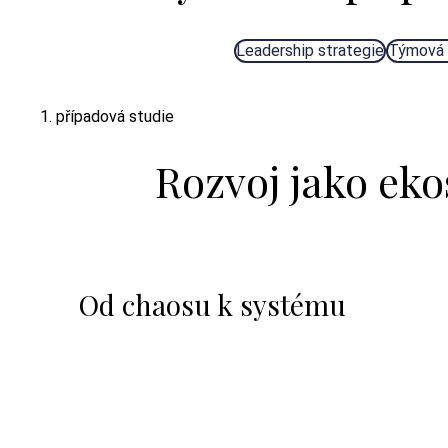
Leadership strategie
Týmová 
1. případová studie
Rozvoj jako ek
Od chaosu k systému