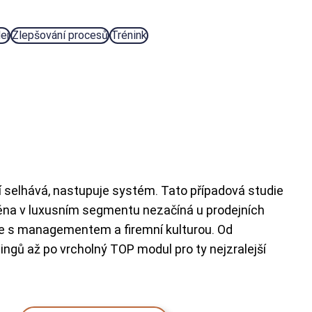
ej
Zlepšování procesů
Trénink
 selhává, nastupuje systém. Tato případová studie
na v luxusním segmentu nezačíná u prodejních
ce s managementem a firemní kulturou. Od
gů až po vrcholný TOP modul pro ty nejzralejší