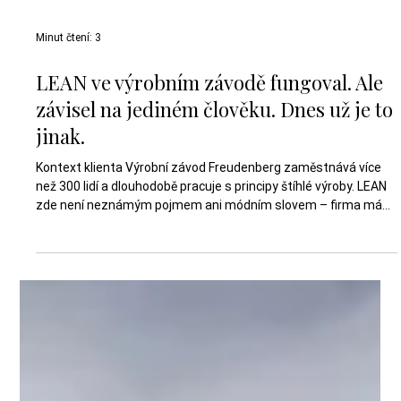
Minut čtení: 3
LEAN ve výrobním závodě fungoval. Ale
závisel na jediném člověku. Dnes už je to
jinak.
Kontext klienta Výrobní závod Freudenberg zaměstnává více
než 300 lidí a dlouhodobě pracuje s principy štíhlé výroby. LEAN
zde není neznámým pojmem ani módním slovem – firma má
vlastního interního lean specialistu a řadu zavedených
postupů. Přesto se v každodenním provozu začaly objevovat
limity, které nebylo možné řešit dalším přidáváním nástrojů.
Provoz je rozkročený mezi několik klíčových částí – výrobu,
údržbu, šicí dílnu, sklad a zásobování. Právě v místech, kde se
tyto