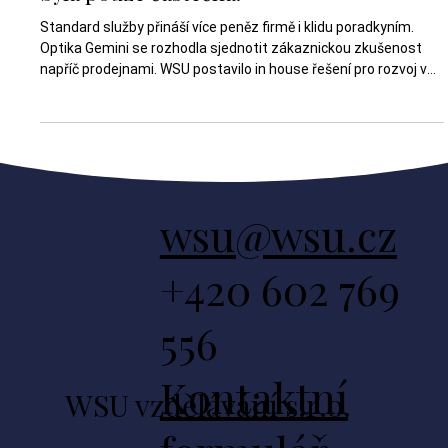
Minut čtení: 4
Optici věděli o očích všechno. O
zákazníkovi jen polovinu a sluzba tim
byla pouze částečná.
Standard služby přináší více peněz firmě i klidu poradkyním.
Optika Gemini se rozhodla sjednotit zákaznickou zkušenost
napříč prodejnami. WSU postavilo in house řešení pro rozvoj v
realitě firmy: nejdřív jasný standard pro poradkyně potom role
manažerek jako nositelek rozvoje metodika terénního tréninku
supervize a měření dopadu. Standard tím dává síti tempo i
oporu, manažerkám jasnou páku na řízení kvality a lidem v
provozu klid díky tomu, že vědí, co se od nich čeká. Výchoz
wsu@wsu.cz
+420 602 769