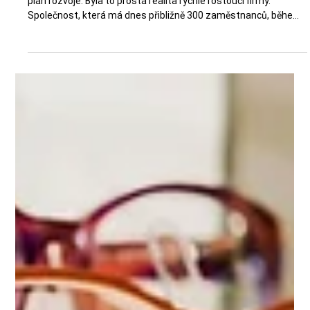
managementu přinesla klid do celé
firmy.
Impuls ke spolupráci nebyl strategický projekt ani dlouhodobý
plán rozvoje. Byla to prostá realita rychle rostoucí firmy.
Společnost, která má dnes přibližně 300 zaměstnanců, během
jediného roku nabrala dalších 60 až 70 lidí. Tempo růstu bylo
vysoké, zakázky přibývaly a lidé ve vedení byli pod stále větším
tlakem. Firma přitom působí globálně a její technologie dnes
zajišťují dohled nad až 90 % vzdušného prostoru Indie. Úspěch
na zahraničních trzích, zejména v Asii, znamenal