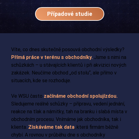
Případové studie
Víte, co dnes skutečně posouvá obchodní výsledky?
Přímá práce v terénu s obchodníky.
Jsme s nimi na
schůzkách – u stávajících klientů i při akvizici nových
zakázek. Neučíme obchod „od stolu“, ale přímo v
situacích, kde se rozhoduje.
Ve WSU často
začínáme obchodní spolujízdou.
Sledujeme reálné schůzky – přípravu, vedení jednání,
reakce na tlak a námitky, tah na branku i slabá místa v
obchodním procesu. Vnímáme jak obchodníka, tak i
klienta.
Získáváme tak data
, která firmám běžně
chybí. A rovnou v průběhu dne s obchodníky