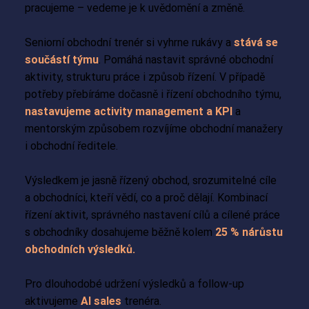
pracujeme – vedeme je k uvědomění a změně.
Seniorní obchodní trenér si vyhrne rukávy a
stává se
součástí týmu
. Pomáhá nastavit správné obchodní
aktivity, strukturu práce i způsob řízení. V případě
potřeby přebíráme dočasně i řízení obchodního týmu,
nastavujeme activity management a KPI
a
mentorským způsobem rozvíjíme obchodní manažery
i obchodní ředitele.
Výsledkem je jasně řízený obchod, srozumitelné cíle
a obchodníci, kteří vědí, co a proč dělají. Kombinací
řízení aktivit, správného nastavení cílů a cílené práce
s obchodníky dosahujeme běžně kolem
25 % nárůstu
obchodních výsledků.
Pro dlouhodobé udržení výsledků a follow-up
aktivujeme
AI sales
trenéra.