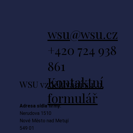
wsu@wsu.cz
+420 724 938
861
Kontaktní
WSU vzdělávání s.r.o.
formulář
Adresa sídla firmy:
Nerudova 1510
Nové Město nad Metují
549 01