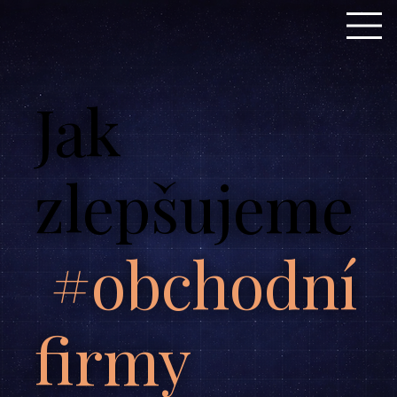
Jak
zlepšujeme
#obchodní
firmy