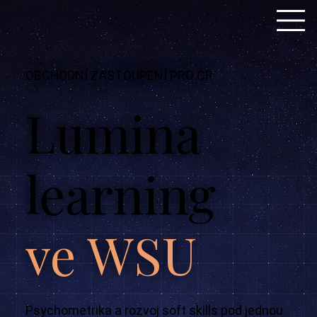
OBCHODNÍ ZASTOUPENÍ PRO ČR
Lumina
learning
ve WSU
Psychometrika a rozvoj soft skills pod jednou