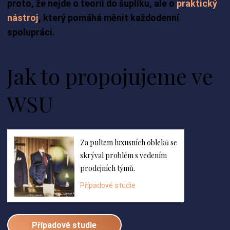
proto, že nejde o teorii do šuplíku, ale o
praktický
nástroj
, který pomáhá měnit každodenní
spolupráci.
Jak to propojujeme ve
WSU
Za pultem luxusních obleků se
skrýval problém s vedením
prodejních týmů.
Případové studie
Případové studie