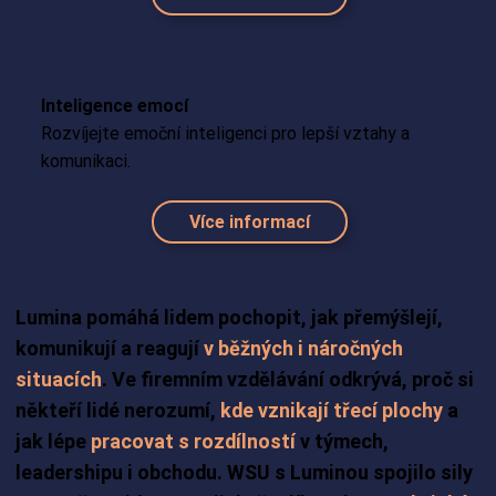
Inteligence emocí
Rozvíjejte emoční inteligenci pro lepší vztahy a
komunikaci.
Více informací
Lumina pomáhá lidem pochopit, jak přemýšlejí,
komunikují a reagují
v běžných i náročných
situacích
. Ve firemním vzdělávání odkrývá, proč si
někteří lidé nerozumí,
kde vznikají třecí plochy
a
jak lépe
pracovat s rozdílností
v týmech,
leadershipu i obchodu. WSU s Luminou spojilo sily