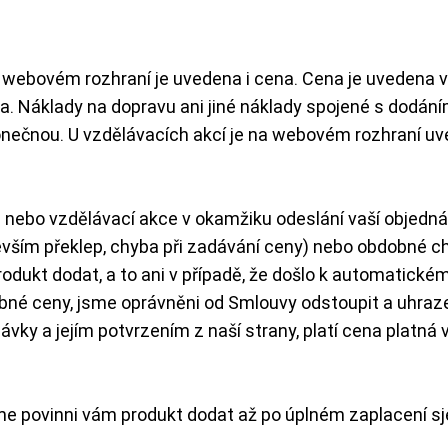
ovém rozhraní je uvedena i cena. Cena je uvedena vče
. Náklady na dopravu ani jiné náklady spojené s dodáním
ečnou. U vzdělávacích akcí je na webovém rozhraní uved
nebo vzdělávací akce v okamžiku odeslání vaší objednáv
vším překlep, chyba při zadávání ceny) nebo obdobné c
ukt dodat, a to ani v případě, že došlo k automatickému 
chybné ceny, jsme oprávněni od Smlouvy odstoupit a uhraz
ky a jejím potvrzením z naší strany, platí cena platná 
jsme povinni vám produkt dodat až po úplném zaplacení 