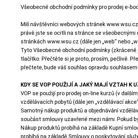
Všeobecné obchodní podmínky pro prodej e-booků
Milí návštěvníci webových stránek
www.wsu.c
právě jste se ocitli na stránce se všeobecnými
stránkách
www.wsu.cz
(dále jen „web“ nebo „w
Tyto Všeobecné obchodní podmínky (zkráceně jen
tlačítko. Přečtěte si je proto, prosím, pečlivě.
přečtete, bude váš souhlas opravdu souhlasem
KDY SE VOP POUŽIJÍ A JAKÝ MAJÍ VZTAH K
VOP se použijí pro prodej on-line kurzů (v dalš
vzdělávacích pobytů (dále jen „vzdělávací akce“
Samotný nákup produktů a objednávání vzděláva
součást smlouvy uzavřené mezi námi. Pokud by v
Nákup produktů probíhá na základě Kupní smlou
probíhá na základě Smlouvy o poskytování služ