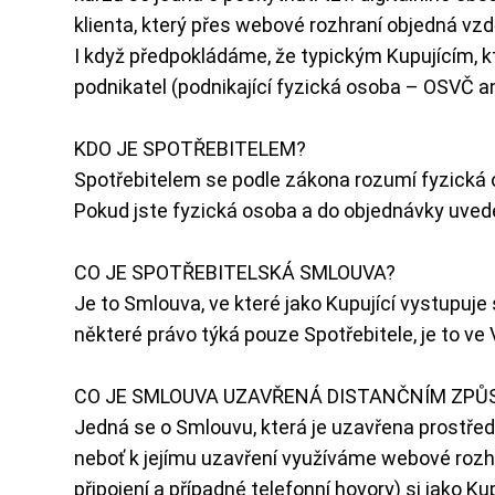
klienta, který přes webové rozhraní objedná vz
I když předpokládáme, že typickým Kupujícím, k
podnikatel (podnikající fyzická osoba – OSVČ an
KDO JE SPOTŘEBITELEM?
Spotřebitelem se podle zákona rozumí fyzická 
Pokud jste fyzická osoba a do objednávky uvede
CO JE SPOTŘEBITELSKÁ SMLOUVA?
Je to Smlouva, ve které jako Kupující vystupuje
některé právo týká pouze Spotřebitele, je to ve 
CO JE SMLOUVA UZAVŘENÁ DISTANČNÍM ZP
Jedná se o Smlouvu, která je uzavřena prostř
neboť k jejímu uzavření využíváme webové rozh
připojení a případné telefonní hovory) si jako 