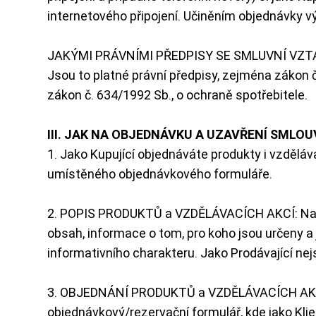
internetového připojení. Učiněním objednávky v
JAKÝMI PRÁVNÍMI PŘEDPISY SE SMLUVNÍ VZTA
Jsou to platné právní předpisy, zejména zákon č.
zákon č. 634/1992 Sb., o ochraně spotřebitele.
III. JAK NA OBJEDNÁVKU A UZAVŘENÍ SMLOU
1. Jako Kupující objednáváte produkty i vzděl
umístěného objednávkového formuláře.
2. POPIS PRODUKTŮ a VZDĚLÁVACÍCH AKCÍ: Na we
obsah, informace o tom, pro koho jsou určeny 
informativního charakteru. Jako Prodávající ne
3. OBJEDNÁNÍ PRODUKTŮ a VZDĚLÁVACÍCH AKCÍ (
objednávkový/rezervační formulář, kde jako Klient