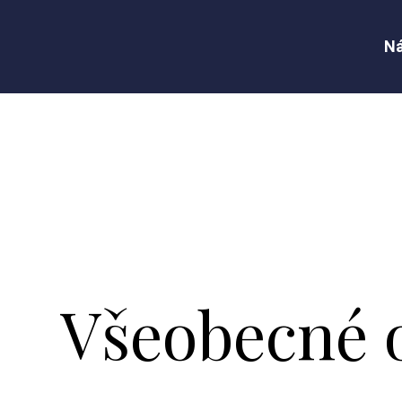
Ná
Všeobecné 