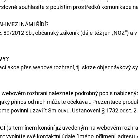
ýslovně souhlasíte s použitím prostředků komunikace na
H MEZI NÁMI ŘÍDÍ?
 89/2012 Sb., občanský zákoník (dále též jen „NOZ“) a v př
VY?
ávací akce přes webové rozhraní, tj. skrze objednávkov
bovém rozhraní naleznete podrobný popis nabízených on
a jaký přínos od nich můžete očekávat. Prezentace prod
jsme povinni uzavřít Smlouvu. Ustanovení § 1732 odst. 2
s termínem konání již uvedeným na webovém rozhraní):
 vyplníte své kontaktní údaje (jméno, příjmení, adresu, e-