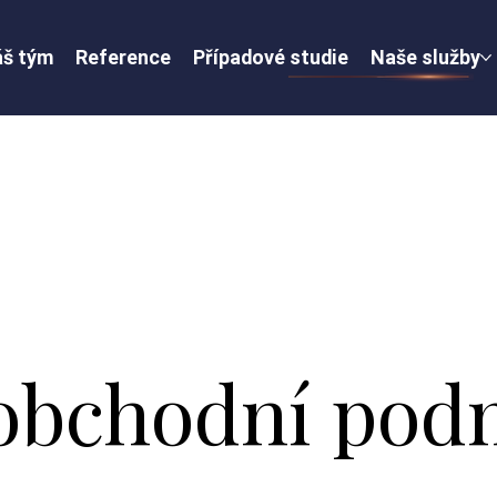
š tým
Reference
Případové studie
Naše služby
obchodní pod