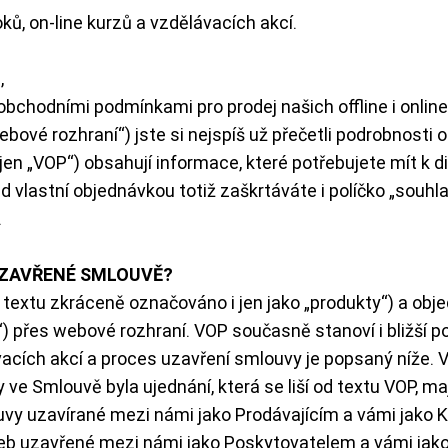
, on-line kurzů a vzdělávacích akcí.
z
,
 obchodními podmínkami pro prodej našich offline i onli
ebové rozhraní“) jste si nejspíš už přečetli podrobnosti
 „VOP“) obsahují informace, které potřebujete mít k dis
 Před vlastní objednávkou totiž zaškrtáváte i políčko „s
.
 UZAVŘENÉ SMLOUVĚ?
ím textu zkráceně označováno i jen jako „produkty“) a ob
) přes webové rozhraní. VOP současně stanoví i bližší p
cích akcí a proces uzavření smlouvy je popsaný níže. V
e Smlouvě byla ujednání, která se liší od textu VOP, ma
vy uzavírané mezi námi jako Prodávajícím a vámi jako K
eb uzavřené mezi námi jako Poskytovatelem a vámi jako 