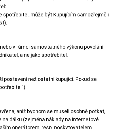
žeb.
de spotřebitel, může být Kupujícím samozřejmě i
st).
i nebo v rámci samostatného výkonu povolání.
nikatel, a ne jako spotřebitel.
í postavení než ostatní kupující. Pokud se
potřebitel“).
vřena, aniž bychom se museli osobně potkat,
 na dálku (zejména náklady na internetové
é vaším operátorem, resp. poskytovatelem