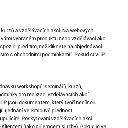
ne kurzů a vzdělávacích akcí. Na webových
 o vámi vybraném produktu nebo vzdělávací akci.
pozici před tím, než kliknete na objednávací
ouhlasím s obchodními podmínkami“. Pokud si VOP
jednávku workshopů, seminářů, kurzů,
odmínky pro realizaci vzdělávacích akcí.
OP jsou dokumentem, který tvoří nedílnou
jí ujednání ve Smlouvě přednost.
upujícím. Poskytování vzdělávacích akcí
Klientem (jako příjemcem služby). Pokud je ve