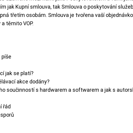
ím jak Kupní smlouva, tak Smlouva o poskytování služeb
stupná třetím osobám. Smlouva je tvořena vaší objedná
y a těmito VOP.
 píše
í jak se platí?
lávací akce dodány?
 jeho součinností s hardwarem a softwarem a jak s autor
í řád
h sporů