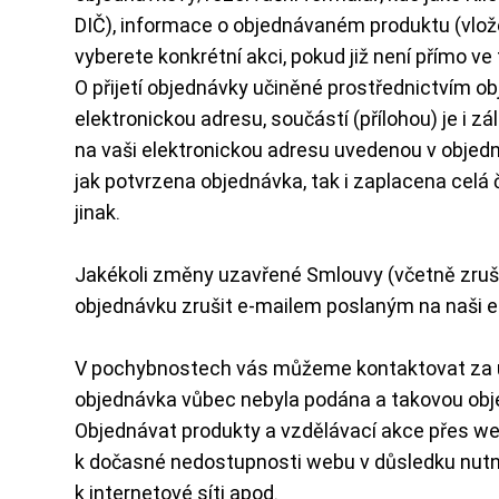
DIČ), informace o objednávaném produktu (vlož
vyberete konkrétní akci, pokud již není přímo v
O přijetí objednávky učiněné prostřednictvím
elektronickou adresu, součástí (přílohou) je i z
na vaši elektronickou adresu uvedenou v objedn
jak potvrzena objednávka, tak i zaplacena celá
jinak.
Jakékoli změny uzavřené Smlouvy (včetně zruš
objednávku zrušit e-mailem poslaným na naši ele
V pochybnostech vás můžeme kontaktovat za úče
objednávka vůbec nebyla podána a takovou ob
Objednávat produkty a vzdělávací akce přes web
k dočasné nedostupnosti webu v důsledku nutné
k internetové síti apod.