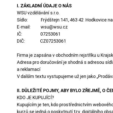
I. ZÁKLADNÍ ÚDAJE O NÁS
WSU vzdělávání s.r.o.
Sídlo: Frýdštejn 141, 463 42 Hodkovice na
E-mail:
wsu@wsu.cz
IČ: 07253061
DIČ: CZ07253061
Firma je zapsána v obchodním rejstříku u Kra
Adresa pro doručování je shodná s adresou síd
a reklamací
V dalším textu vystupujeme už jen jako „Prodáva
II. DŮLEŽITÉ POJMY, ABY BYLO ZŘEJMÉ, O ČE
KDO JE KUPUJÍCÍ?
Kupujícím je ten, kdo prostřednictvím webového 
kurzů se jedná o poskytnutí tzv. digitálního o