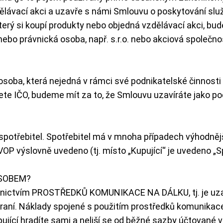
dělávací akci a uzavře s námi Smlouvu o poskytování slu
terý si koupí produkty nebo objedná vzdělávací akci, bu
ebo právnická osoba, např. s.r.o. nebo akciová společno
osoba, která nejedná v rámci své podnikatelské činnost
te IČO, budeme mít za to, že Smlouvu uzavíráte jako pod
 spotřebitel. Spotřebitel má v mnoha případech výhodnějš
VOP výslovně uvedeno (tj. místo „Kupující“ je uvedeno „S
ŮSOBEM?
ednictvím PROSTŘEDKŮ KOMUNIKACE NA DÁLKU, tj. je uza
raní. Náklady spojené s použitím prostředků komunikace
Kupující hradíte sami a neliší se od běžné sazby účtovan