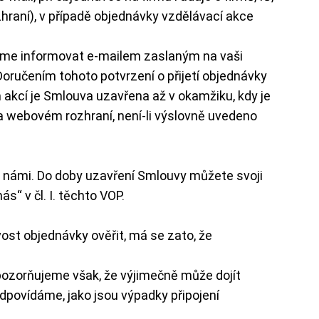
raní), v případě objednávky vzdělávací akce
eme informovat e-mailem zaslaným na vaši
 Doručením tohoto potvrzení o přijetí objednávky
 akcí je Smlouva uzavřena až v okamžiku, kdy je
na webovém rozhraní, není-li výslovně uvedeno
 námi. Do doby uzavření Smlouvy můžete svoji
“ v čl. I. těchto VOP.
st objednávky ověřit, má se zato, že
pozorňujeme však, že výjimečně může dojít
povídáme, jako jsou výpadky připojení