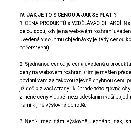
IV. JAK JE TO S CENOU A JAK SE PLATÍ?
1. CENA PRODUKTŮ a VZDĚLÁVACÍCH AKCÍ: Na web
celou dobu, kdy je na webovém rozhraní uvedena
uvedená v souhrnu objednávky je tedy cenou kon
občerstvení).
2. Sjednanou cenou je cena uvedená u produktu 
ceny na webovém rozhraní (tím je myšlen přede
povinni vám za takovou zjevně chybnou cenu prod
již došlo z vaší strany i k úhradě této zjevně 
změně ceny v době mezi odesláním vaší objednáv
námi k jiné výslovné dohodě.
3. Není-li mezi námi výslovně ujednáno jinak, 