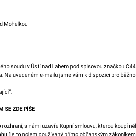
d Mohelkou
jského soudu v Ústí nad Labem pod spisovou značkou C4
la. Na uvedeném e-mailu jsme vám k dispozici pro běžnou
jící“.
M SE ZDE PÍŠE
rozhraní, s námi uzavře Kupní smlouvu, kterou koupí něk
bsahu (je to pojem používaný přímo občanským zákoníkem)