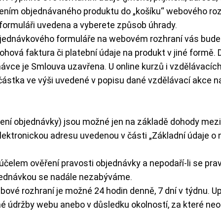
ením objednávaného produktu do „košíku“ webového rozh
e formuláři uvedena a vyberete způsob úhrady.
 objednávkového formuláře na webovém rozhraní vás bud
álohová faktura či platební údaje na produkt v jiné formě.
ávce je Smlouva uzavřena. U online kurzů i vzdělávacích
 částka ve výši uvedené v popisu dané vzdělávací akce 
ení objednávky) jsou možné jen na základě dohody mezi
ktronickou adresu uvedenou v části „Základní údaje o nás
lem ověření pravosti objednávky a nepodaří-li se pravo
jednávkou se nadále nezabýváme.
ové rozhraní je možné 24 hodin denně, 7 dní v týdnu. U
 údržby webu anebo v důsledku okolností, za které neod