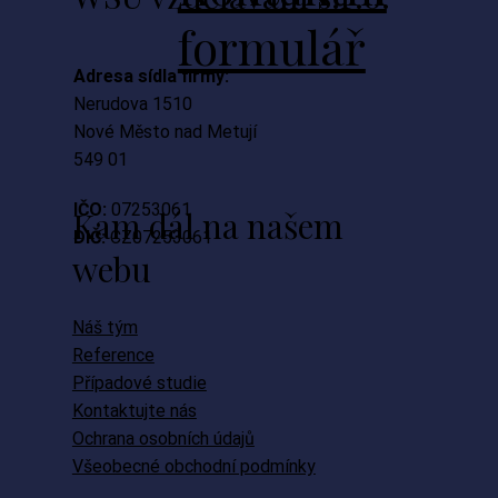
formulář
Adresa sídla firmy:
Nerudova 1510
Nové Město nad Metují
549 01
IČO:
07253061
Kam dál na našem
DIČ:
CZ07253061
webu
Náš tým
Reference
Případové studie
Kontaktujte nás
Ochrana osobních údajů
Všeobecné obchodní podmínky