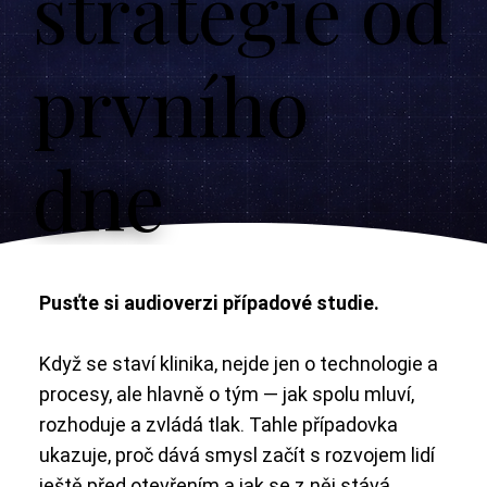
strategie od
prvního
dne
Pusťte si audioverzi případové studie.
Když se staví klinika, nejde jen o technologie a
procesy, ale hlavně o tým — jak spolu mluví,
rozhoduje a zvládá tlak. Tahle případovka
ukazuje, proč dává smysl začít s rozvojem lidí
ještě před otevřením a jak se z něj stává