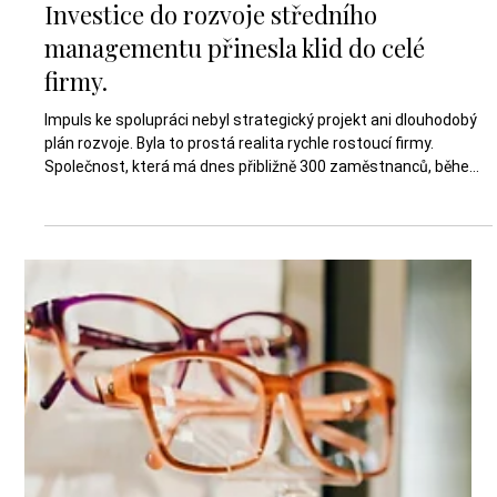
Minut čtení: 3
Investice do rozvoje středního
managementu přinesla klid do celé
firmy.
Impuls ke spolupráci nebyl strategický projekt ani dlouhodobý
plán rozvoje. Byla to prostá realita rychle rostoucí firmy.
Společnost, která má dnes přibližně 300 zaměstnanců, během
jediného roku nabrala dalších 60 až 70 lidí. Tempo růstu bylo
vysoké, zakázky přibývaly a lidé ve vedení byli pod stále větším
tlakem. Firma přitom působí globálně a její technologie dnes
zajišťují dohled nad až 90 % vzdušného prostoru Indie. Úspěch
na zahraničních trzích, zejména v Asii, znamenal