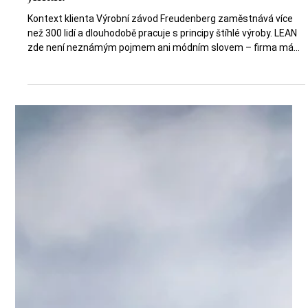
závisel na jediném člověku. Dnes už je to
jinak.
Kontext klienta Výrobní závod Freudenberg zaměstnává více
než 300 lidí a dlouhodobě pracuje s principy štíhlé výroby. LEAN
zde není neznámým pojmem ani módním slovem – firma má
vlastního interního lean specialistu a řadu zavedených
postupů. Přesto se v každodenním provozu začaly objevovat
limity, které nebylo možné řešit dalším přidáváním nástrojů.
Provoz je rozkročený mezi několik klíčových částí – výrobu,
údržbu, šicí dílnu, sklad a zásobování. Právě v místech, kde se
tyto