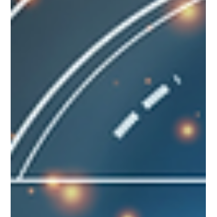
nejpravdivějších nástrojů pro rozvoj obchodníků i celé firmy,
který vám můžeme nabídnout.A kdo ji zažil, ten ví, že během
jednoho jediného dne se ukáže víc než na 10 schůzkách v
kanceláři. „Po poledni padá maska – po obědě už nikomu n