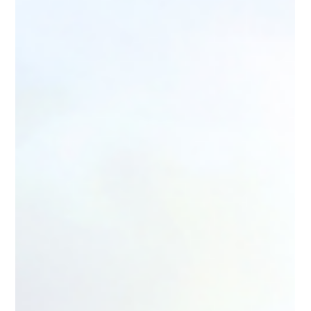
koučink, ale přesto se komunikace někdy zadrhne. Často proto,
že narazí na lidi a jejich hranice, nebo spíš na jejich absenci. Kde
už jiná metodika nemůže, SUPERVIZE pomůže. Každý z nás je
pánem svého království Představte si sebe jako hrad. Hrad má
hradby. Bránu. Stráže.Svět venku sice není zlý, ale bez hranic
prostě žádné království dlouhodobě nefunguje. Pokud
otevřeme bránu všem s očekáváním, že: to všichni myslí dobř