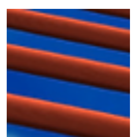
Na organizačním schématu vypadají jako tým. Mají společného
manažera, název oddělení, pravidelné porady a jasně rozdělené
role. V realitě ale často fungují jako soubor špičkových
jednotlivců. Každý řeší své projekty a odvádí kvalitní práci. Jenže
chybí sdílení, společný směr a pocit, že „v tom nejsme sami“.
Pro HR a L&D je to známý signál. Porady nemají energii, lidé
málo sdílejí, vedoucí nemá důvěru, spolupráce v oddělení drhne
nebo každý jede po své linii. Tehdy je nutné po