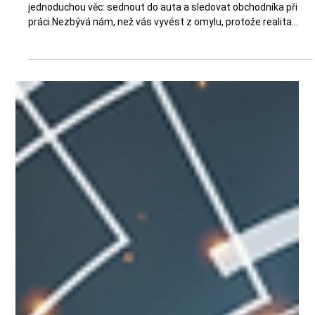
Minut čtení: 3
Spolujízda: nejrychlejší cesta k rozvoji
obchodníka i firmy
Když ve firmách mluvíme o „spolujízdě“, většina lidí si představí
jednoduchou věc: sednout do auta a sledovat obchodníka při
práci.Nezbývá nám, než vás vyvést z omylu, protože realita
WSU je úplně jinde. Spolujízda je jeden z nejkomplexnějších a