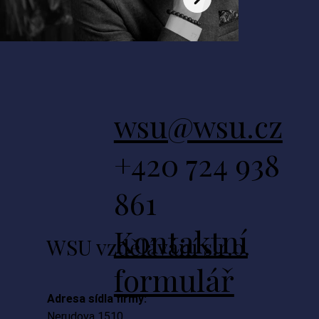
wsu@wsu.cz
+420 724 938
Lukáš Suchý, MBA, MSc.
861
CEO, jednatel
Kontaktní
WSU vzdělávání s.r.o.
formulář
Adresa sídla firmy:
Nerudova 1510