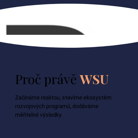
Proč právě
WSU
Začínáme realitou, stavíme ekosystém
rozvojových programů, dodáváme
měřitelné výsledky.