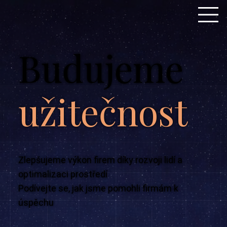
Budujeme
užitečnost
Zlepšujeme výkon firem díky rozvoji lidí a
optimalizaci prostředí
Podívejte se, jak jsme pomohli firmám k
úspěchu