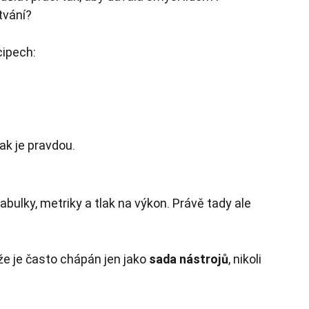
tvání?
cipech:
pak je pravdou.
bulky, metriky a tlak na výkon. Právě tady ale 
že je často chápán jen jako
sada nástrojů
, nikoli 