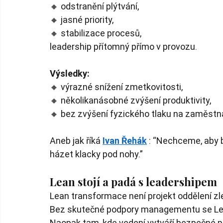
🔸 odstranění plýtvání,
🔸 jasné priority,
🔸 stabilizace procesů,
leadership přítomný přímo v provozu.
Výsledky:
🔸 výrazné snížení zmetkovitosti,
🔸 několikanásobné zvýšení produktivity,
🔸 bez zvýšení fyzického tlaku na zaměstn
Aneb jak říká
Ivan Řehák
: “Nechceme, aby b
házet klacky pod nohy.”
Lean stojí a padá s leadershipem
Lean transformace není projekt oddělení zl
Bez skutečné podpory managementu se Lean
Naopak tam, kde vedení vytváří bezpečné pros