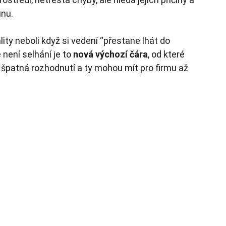
unu.
lity neboli když si vedení “přestane lhát do 
 není selhání je to
nová výchozí čára
, od které 
 špatná rozhodnutí a ty mohou mít pro firmu až 