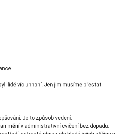
ance.
yli lidé víc uhnaní. Jen jim musíme přestat 
epšování. Je to způsob vedení.
 mění v administrativní cvičení bez dopadu. 
tředí, netrestá chyby, ale hledá jejich příčiny a 