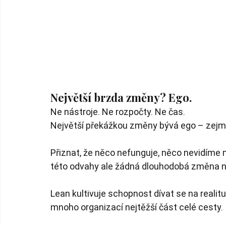
Největší brzda změny? Ego.
Ne nástroje. Ne rozpočty. Ne čas.
Největší překážkou změny bývá ego – zejmé
Přiznat, že něco nefunguje, něco nevidíme
této odvahy ale žádná dlouhodobá změna n
Lean kultivuje schopnost dívat se na realitu 
mnoho organizací nejtěžší část celé cesty.