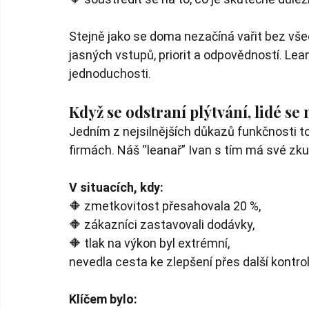
Stejně jako se doma nezačíná vařit bez vše
jasných vstupů, priorit a odpovědností. Lean 
jednoduchosti.
Když se odstraní plýtvání, lidé s
Jedním z nejsilnějších důkazů funkčnosti to
firmách. Náš “leanař” Ivan s tím má své zku
V situacích, kdy:
🔶 zmetkovitost přesahovala 20 %,
🔶 zákazníci zastavovali dodávky,
🔶 tlak na výkon byl extrémní,
nevedla cesta ke zlepšení přes další kontrol
Klíčem bylo: