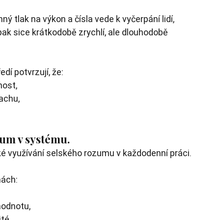
ý tlak na výkon a čísla vede k vyčerpání lidí, 
k sice krátkodobě zrychlí, ale dlouhodobě 
dí potvrzují, že:
nost,
achu,
zum v systému.
ké využívání selského rozumu v každodenní práci.
mách:
hodnotu,
té.