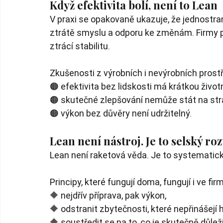
Když efektivita bolí, není to Lean
V praxi se opakovaně ukazuje, že jednostrann
ztrátě smyslu a odporu ke změnám. Firmy pa
ztrácí stabilitu.
Zkušenosti z výrobních i nevýrobních prostře
🟠 efektivita bez lidskosti má krátkou život
🟠 skutečné zlepšování nemůže stát na str
🟠 výkon bez důvěry není udržitelný.
Lean není nástroj. Je to selský ro
Lean není raketová věda. Je to systematic
Principy, které fungují doma, fungují i ve fir
🔶 nejdřív příprava, pak výkon,
🔶 odstranit zbytečnosti, které nepřinášejí 
🔶 soustředit se na to, co je skutečně důleži