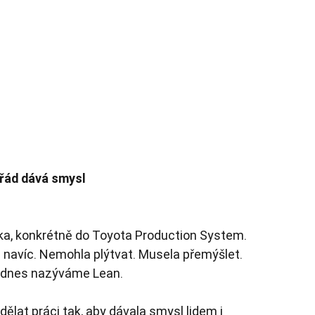
ořád dává smysl
a, konkrétně do Toyota Production System. 
i navíc. Nemohla plýtvat. Musela přemýšlet.
rý dnes nazýváme Lean.
lat práci tak, aby dávala smysl lidem i 