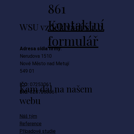
861
Kontaktní
WSU vzdělávání s.r.o.
formulář
Adresa sídla firmy:
Nerudova 1510
Nové Město nad Metují
549 01
IČO:
07253061
Kam dál na našem
DIČ:
CZ07253061
webu
Náš tým
Reference
Případové studie