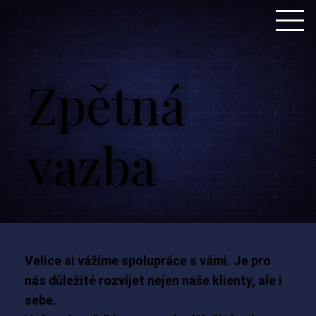
Zpětná
vazba
Velice si vážíme spolupráce s vámi. Je pro
nás důležité rozvíjet nejen naše klienty, ale i
sebe.