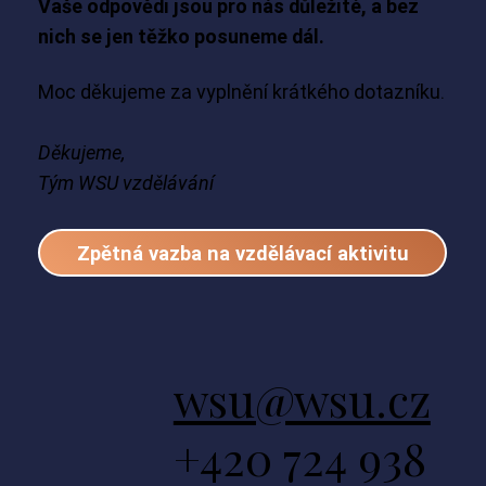
Vaše odpovědi jsou pro nás důležité, a bez
nich se jen těžko posuneme dál.
Moc děkujeme za vyplnění krátkého dotazníku.
Děkujeme,
Tým WSU vzdělávání
Zpětná vazba na vzdělávací aktivitu
wsu@wsu.cz
+420 724 938