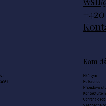
wsu@
+420 
Kont
Kam dá
Náš tým
61
Reference
3061
Případové st
Kontaktujte n
Ochrana osobn
Všeobecné ob