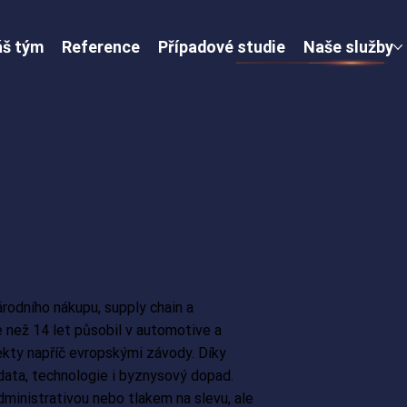
š tým
Reference
Případové studie
Naše služby
rodního nákupu, supply chain a
e než 14 let působil v automotive a
jekty napříč evropskými závody. Díky
data, technologie i byznysový dopad.
ministrativou nebo tlakem na slevu, ale