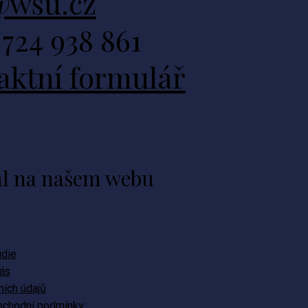
wsu.cz
724 938 861
aktní formulář
l na našem webu
udie
ás
ích údajů
chodní podmínky