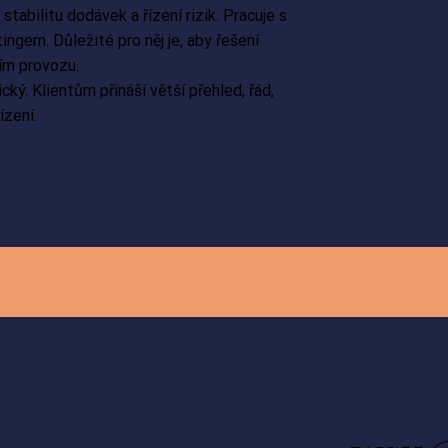
abilitu dodávek a řízení rizik. Pracuje s
ingem. Důležité pro něj je, aby řešení
ím provozu.
ký. Klientům přináší větší přehled, řád,
ízení.