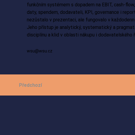
funkčním systémem s dopadem na EBIT, cash-flow, st
daty, spendem, dodavateli, KPI, governance i report
nezůstalo v prezentaci, ale fungovalo v každodenn
Jeho přístup je analytický, systematický a pragmatic
disciplínu a klid v oblasti nákupu i dodavatelského ř
wsu@wsu.cz
Předchozí