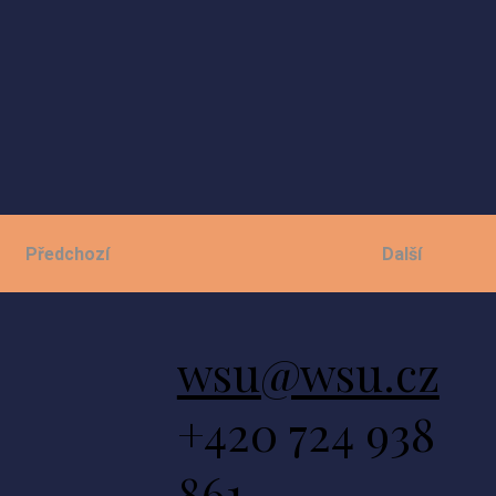
Další
Předchozí
wsu@wsu.cz
+420 724 938
861