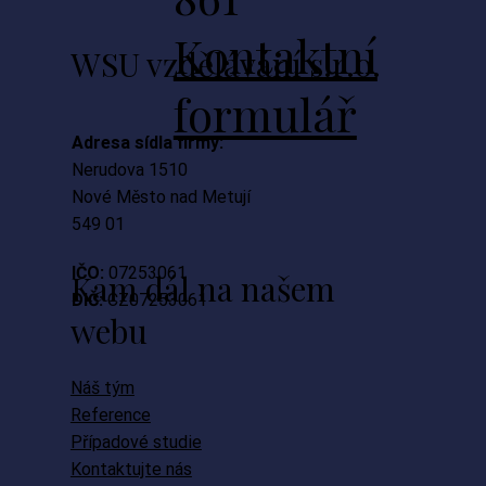
Kontaktní
WSU vzdělávání s.r.o.
formulář
Adresa sídla firmy:
Nerudova 1510
Nové Město nad Metují
549 01
IČO:
07253061
Kam dál na našem
DIČ:
CZ07253061
webu
Náš tým
Reference
Případové studie
Kontaktujte nás