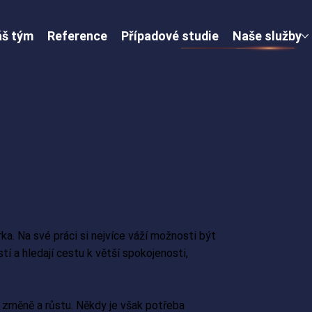
š tým
Reference
Případové studie
Naše služby
ka. Na své práci si nejvíce váží možnosti být
tí a hledají cestu k větší spokojenosti,
e změně a růstu. Někdy je však potřeba