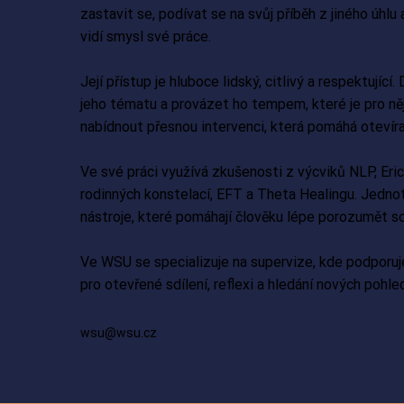
zastavit se, podívat se na svůj příběh z jiného úhlu
vidí smysl své práce.
Její přístup je hluboce lidský, citlivý a respektujíc
jeho tématu a provázet ho tempem, které je pro n
nabídnout přesnou intervenci, která pomáhá otevír
Ve své práci využívá zkušenosti z výcviků NLP, Eri
rodinných konstelací, EFT a Theta Healingu. Jednot
nástroje, které pomáhají člověku lépe porozumět so
Ve WSU se specializuje na supervize, kde podporuje
pro otevřené sdílení, reflexi a hledání nových pohled
wsu@wsu.cz