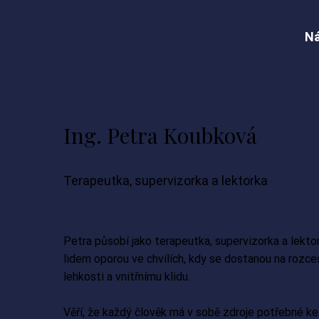
Ná
Ing. Petra Koubková
Terapeutka, supervizorka a lektorka
Petra působí jako terapeutka, supervizorka a lektor
lidem oporou ve chvílích, kdy se dostanou na rozces
lehkosti a vnitřnímu klidu.
Věří, že každý člověk má v sobě zdroje potřebné k