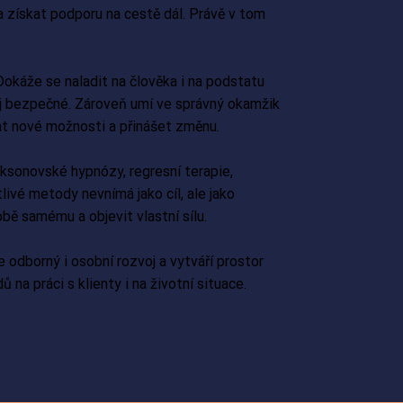
 a získat podporu na cestě dál. Právě v tom
í. Dokáže se naladit na člověka i na podstatu
ěj bezpečné. Zároveň umí ve správný okamžik
at nové možnosti a přinášet změnu.
cksonovské hypnózy, regresní terapie,
livé metody nevnímá jako cíl, ale jako
bě samému a objevit vlastní sílu.
 odborný i osobní rozvoj a vytváří prostor
ů na práci s klienty i na životní situace.