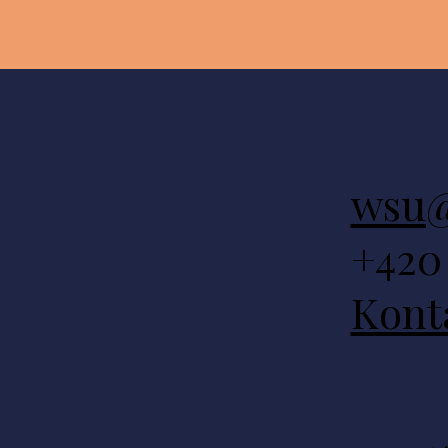
wsu@
+420 
Kont