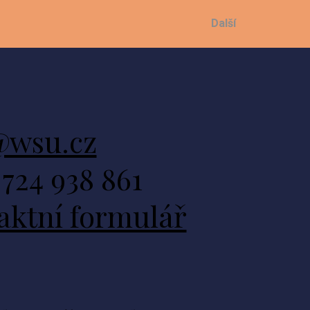
Další
wsu.cz
724 938 861
aktní formulář